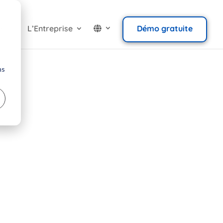
ients
L’Entreprise
Démo gratuite
ns