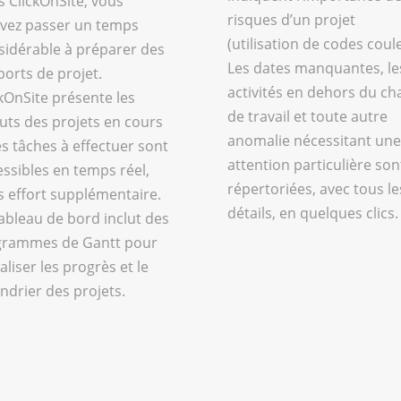
s ClickOnSite, vous
risques d’un projet
vez passer un temps
(utilisation de codes coule
sidérable à préparer des
Les dates manquantes, le
ports de projet.
activités en dehors du c
ckOnSite présente les
de travail et toute autre
tuts des projets en cours
anomalie nécessitant une
es tâches à effectuer sont
attention particulière son
essibles en temps réel,
répertoriées, avec tous le
s effort supplémentaire.
détails, en quelques clics.
tableau de bord inclut des
grammes de Gantt pour
aliser les progrès et le
ndrier des projets.