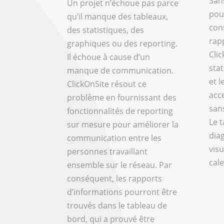
San
Un projet n’échoue pas parce
pou
qu’il manque des tableaux,
con
des statistiques, des
rap
graphiques ou des reporting.
Cli
Il échoue à cause d’un
sta
manque de communication.
et l
ClickOnSite résout ce
acc
problème en fournissant des
san
fonctionnalités de reporting
Le 
sur mesure pour améliorer la
dia
communication entre les
visu
personnes travaillant
cale
ensemble sur le réseau. Par
conséquent, les rapports
d’informations pourront être
trouvés dans le tableau de
bord, qui a prouvé être