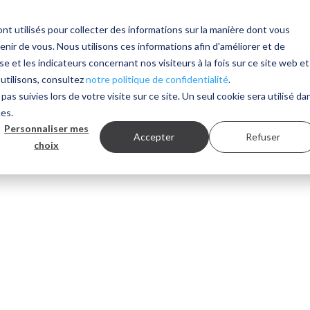
nt utilisés pour collecter des informations sur la manière dont vous
Solutions
Services
ITD Research
Actualités
Cl
ir de vous. Nous utilisons ces informations afin d'améliorer et de
e et les indicateurs concernant nos visiteurs à la fois sur ce site web et
 utilisons, consultez
notre politique de confidentialité
.
pas suivies lors de votre visite sur ce site. Un seul cookie sera utilisé da
ces.
Personnaliser mes
Accepter
Refuser
choix