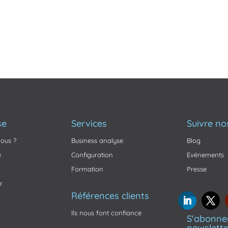
se
Services
Suivre no
ous ?
Business analyse
Blog
e
Configuration
Evénements
Formation
Presse
r
Références clients
Ils nous font confiance
S'abonner
newslette