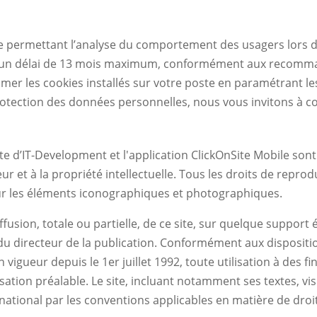
ue permettant l’analyse du comportement des usagers lors de 
ns un délai de 13 mois maximum, conformément aux recomma
er les cookies installés sur votre poste en paramétrant le
protection des données personnelles, nous vous invitons à c
 d’IT-Development et l'application ClickOnSite Mobile sont 
eur et à la propriété intellectuelle. Tous les droits de repr
r les éléments iconographiques et photographiques.
usion, totale ou partielle, de ce site, sur quelque support é
du directeur de la publication. Conformément aux disposition
n vigueur depuis le 1er juillet 1992, toute utilisation à des 
isation préalable. Le site, incluant notamment ses textes, v
national par les conventions applicables en matière de droi