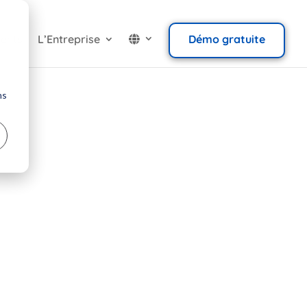
ients
L’Entreprise
Démo gratuite
ns