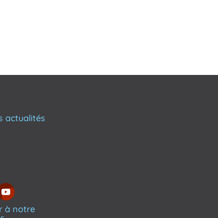
s actualités
 à notre
r