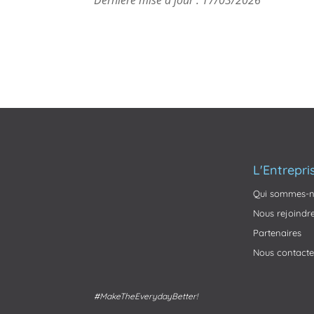
L'Entrepri
Qui sommes-n
Nous rejoindr
Partenaires
Nous contacte
#MakeTheEverydayBetter!