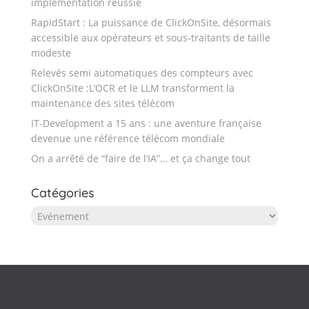
implémentation réussie
RapidStart : La puissance de ClickOnSite, désormais
accessible aux opérateurs et sous-traitants de taille
modeste
Relevés semi automatiques des compteurs avec
ClickOnSite :L’OCR et le LLM transforment la
maintenance des sites télécom
IT-Development a 15 ans : une aventure française
devenue une référence télécom mondiale
On a arrêté de “faire de l’IA”… et ça change tout
Catégories
Catégories