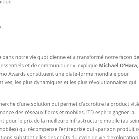
mique
s
s
e dans notre vie quotidienne et a transformé notre façon d
es essentiels et de communiquer », explique
Michael O'Hara,
omo Awards constituent une plate-forme mondiale pour
catives, les plus dynamiques et les plus révolutionnaires qui
herche d’une solution qui permet d’accroitre la productivit
ance des réseaux fibres et mobiles, ITD espère gagner la
 pour le prix de la meilleure infrastructure mobile (au sei
mobiles) qui récompense l’entreprise qui «par son produit 
ions substantielles des coûts du cycle de vie d’exploitation