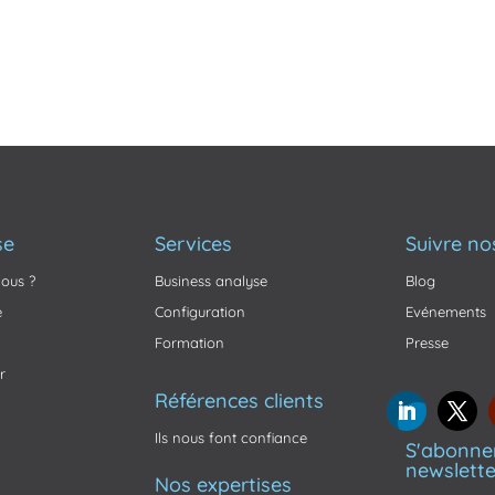
se
Services
Suivre no
ous ?
Business analyse
Blog
e
Configuration
Evénements
Formation
Presse
r
Références clients
Ils nous font confiance
S'abonner
newslette
Nos expertises