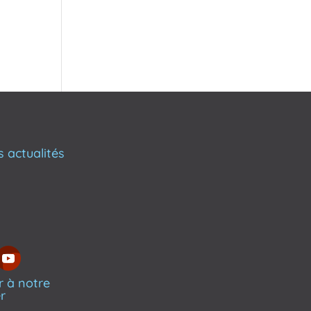
s actualités
 à notre
r