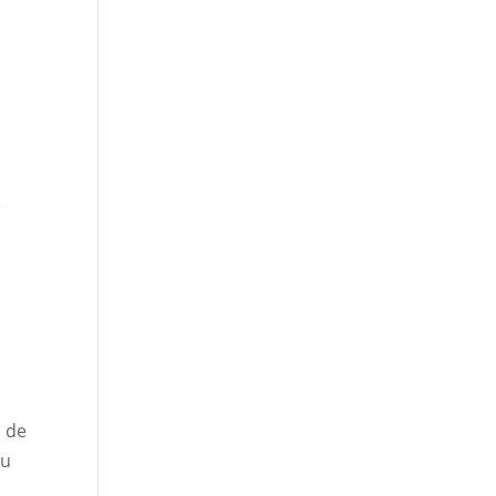
e
é
n de
ou