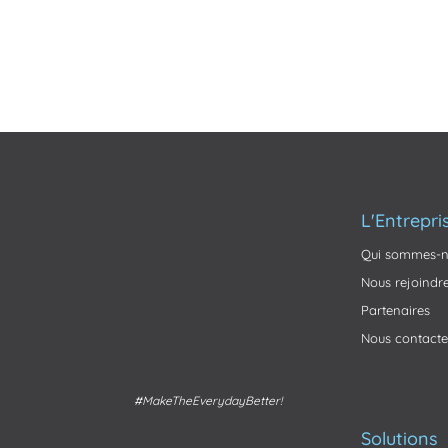
L'Entrepri
Qui sommes-n
Nous rejoindr
Partenaires
Nous contacte
#MakeTheEverydayBetter!
Solutions