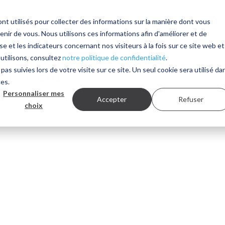
nt utilisés pour collecter des informations sur la manière dont vous
Solutions
Services
ITD Research
Actualités
Cl
ir de vous. Nous utilisons ces informations afin d'améliorer et de
e et les indicateurs concernant nos visiteurs à la fois sur ce site web et
 utilisons, consultez
notre politique de confidentialité
.
pas suivies lors de votre visite sur ce site. Un seul cookie sera utilisé da
omo Awards
ces.
Personnaliser mes
Accepter
Refuser
choix