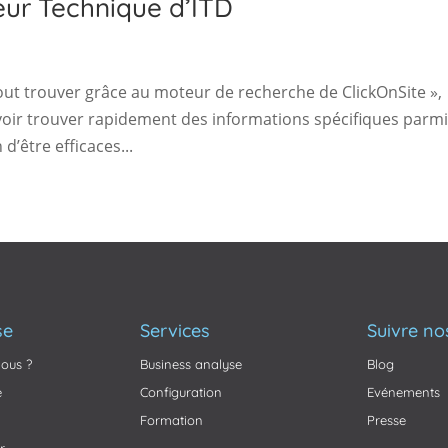
teur Technique d’ITD
Tout trouver grâce au moteur de recherche de ClickOnSite »,
oir trouver rapidement des informations spécifiques parmi
’être efficaces...
se
Services
Suivre no
ous ?
Business analyse
Blog
e
Configuration
Evénements
Formation
Presse