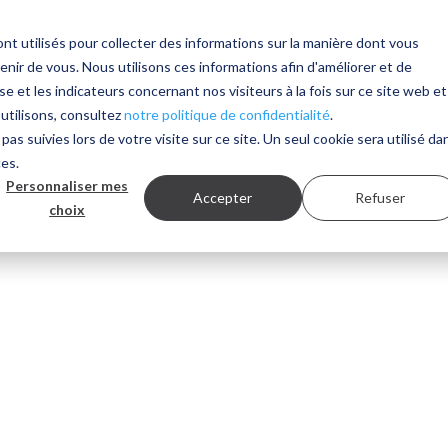
nt utilisés pour collecter des informations sur la manière dont vous
Solutions
Services
ITD Research
Actualités
Cl
ir de vous. Nous utilisons ces informations afin d'améliorer et de
e et les indicateurs concernant nos visiteurs à la fois sur ce site web et
 utilisons, consultez
notre politique de confidentialité
.
pas suivies lors de votre visite sur ce site. Un seul cookie sera utilisé da
ces.
Personnaliser mes
Accepter
Refuser
choix